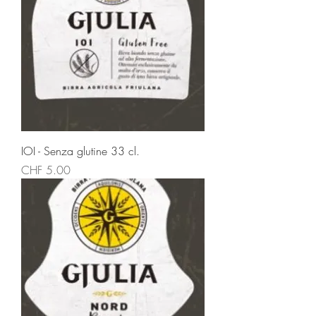
IOI - Senza glutine 33 cl.
Prezzo
CHF 5.00