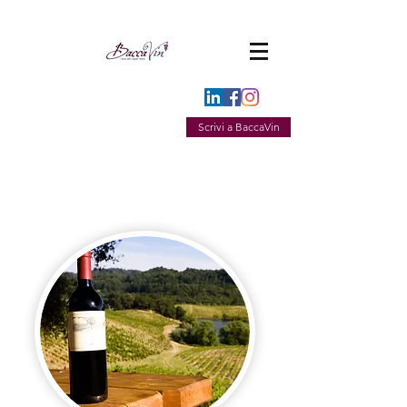
Scrivi a BaccaVin