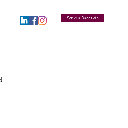
Scrivi a BaccaVin
l.
o