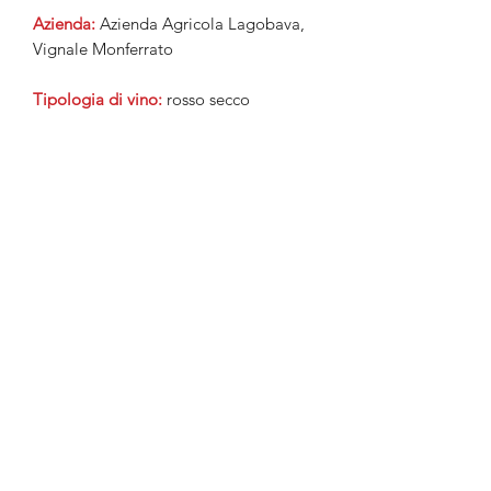
Azienda:
Azienda Agricola Lagobava,
Vignale Monferrato
Tipologia di vino:
rosso secco
Vitigno:
Nebbiolo, Barbera, Dolcetto
Altre info:
fermentazione, macerazione
in acciao, affinamento per 8 mesi in
bottiglia.