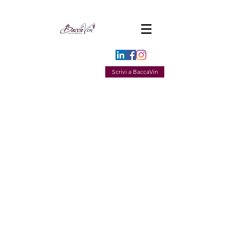
Scrivi a BaccaVin