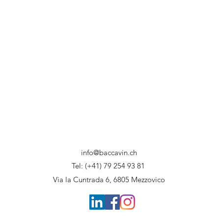
info@baccavin.ch
Tel: (+41) 79 254 93 81
Via la Cuntrada 6, 6805 Mezzovico